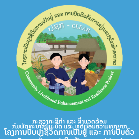
Skip
to
content
ກະຊວງກະສິກຳ ແລະ ສິ່ງແວດລ້ອມ
ກົມພັດທະນາຊົນນະບົດ ແລະ ຫຼຸດຜ່ອນຄວາມທຸກຍາກ
ໂຄງການປັບປຸງຊີວິດການເປັນຢູ່ ແລະ ການປັບຕົວ