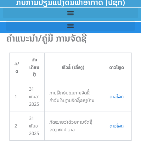
ກັບການປ່ຽນແປງດິນຟ້າອາກາດ (ປຊກ)
ຄຳແນະນຳ/ຄູ່ມື ການຈັດຊື້
ວັນ
ລ/
ເດືອນ
ຫົວຂໍ້ (ເລື່ອງ)
ດາວໂຫຼດ
ດ
ປີ
31
ການຝຶກອົບຮົມການຈັດຊື້
1
ທັນວາ
ດາວໂລດ
ສຳລັບທີມງານຈັດຊື້ຂອງບ້ານ
2025
31
ກົດໝາຍວ່າດ້ວຍການຈັດຊື້
2
ທັນວາ
ດາວໂລດ
ຂອງ ສປປ ລາວ
2025