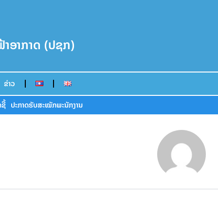
ນຟ້າອາກາດ (ປຊກ)
ຂ່າວ
ຊື້
ປະກາດຮັບສະໝັກພະນັກງານ