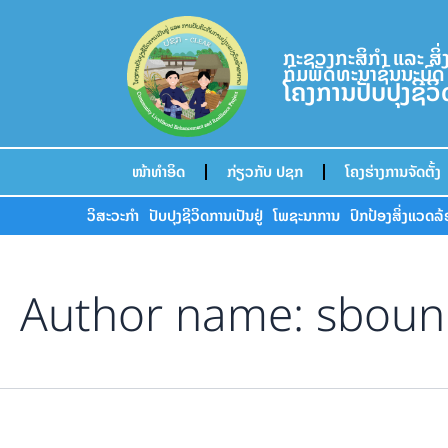
Search
Skip
for:
to
ກະຊວງກະສິກຳ ແລະ ສິ
content
ກົມພັດທະນາຊົນນະບົດ
ໂຄງການປັບປຸງຊີວ
ໜ້າທຳອິດ
ກ່ຽວກັບ ປຊກ
ໂຄງຮ່າງການຈັດຕັ້ງ
ວິສະວະກຳ
ປັບປຸງຊີວິດການເປັນຢູ່
ໂພຊະນາການ
ປົກປ້ອງສິ່ງແວດລ
Author name: sbou