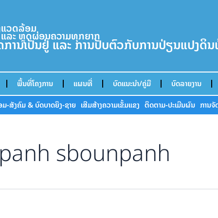
່ງແວດລ້ອມ
 ແລະ ຫຼຸດຜ່ອນຄວາມທຸກຍາກ
ິດການເປັນຢູ່ ແລະ ການປັບຕົວກັບການປ່ຽນແປງດິ
ພື້ນທີ່ໂຄງການ
ແຜນທີ່
ບົດແນະນໍາ/ຄູ່ມື
ບົດລາຍງານ
້ອມ-ສັງຄົມ & ບົດບາດຍິງ-ຊາຍ
ເສີມສ້າງຄວາມເຂັ້ມແຂງ
ຕິດຕາມ-ປະເມີນຜົນ
ການຈັດ
npanh sbounpanh