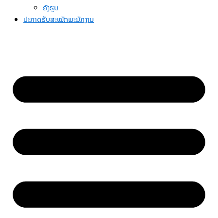
ຄັງຮູບ
ປະກາດຮັບສະໝັກພະນັກງານ