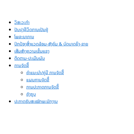
ວິສະວະກຳ
ປັບປຸງຊີວິດການເປັນຢູ່
ໂພຊະນາການ
ປົກປ້ອງສິ່ງແວດລ້ອມ-ສັງຄົມ & ບົດບາດຍິງ-ຊາຍ
ເສີມສ້າງຄວາມເຂັ້ມແຂງ
ຕິດຕາມ-ປະເມີນຜົນ
ການຈັດຊື້
ຄຳແນະນຳ/ຄູ່ມື ການຈັດຊື້
ແຜນການຈັດຊື້
ການປະກາດການຈັດຊື້
ຄັງຮູບ
ປະກາດຮັບສະໝັກພະນັກງານ