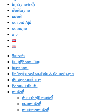
ໂຄງຮ່າງການຈັດຕັ້ງ
ພື້ນທີ່ໂຄງການ
ແຜນທີ່
ບົດແນະນໍາ/ຄູ່ມື
ບົດລາຍງານ
ຂ່າວ
ວິສະວະກຳ
ປັບປຸງຊີວິດການເປັນຢູ່
ໂພຊະນາການ
ປົກປ້ອງສິ່ງແວດລ້ອມ-ສັງຄົມ & ບົດບາດຍິງ-ຊາຍ
ເສີມສ້າງຄວາມເຂັ້ມແຂງ
ຕິດຕາມ-ປະເມີນຜົນ
ການຈັດຊື້
ຄຳແນະນຳ/ຄູ່ມື ການຈັດຊື້
ແຜນການຈັດຊື້
ການປະກາດການຈັດຊື້