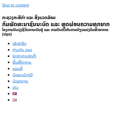
Skip to content
ກະຊວງກະສິກຳ ແລະ ສິ່ງແວດລ້ອມ
ກົມພັດທະນາຊົນນະບົດ ແລະ ຫຼຸດຜ່ອນຄວາມທຸກຍາກ
ໂຄງການປັບປຸງຊີວິດການເປັນຢູ່ ແລະ ການປັບຕົວກັບການປ່ຽນແປງດິນຟ້າອາກາດ
(ປຊກ)
ໜ້າທຳອິດ
ກ່ຽວກັບ ປຊກ
ໂຄງຮ່າງການຈັດຕັ້ງ
ພື້ນທີ່ໂຄງການ
ແຜນທີ່
ບົດແນະນໍາ/ຄູ່ມື
ບົດລາຍງານ
ຂ່າວ