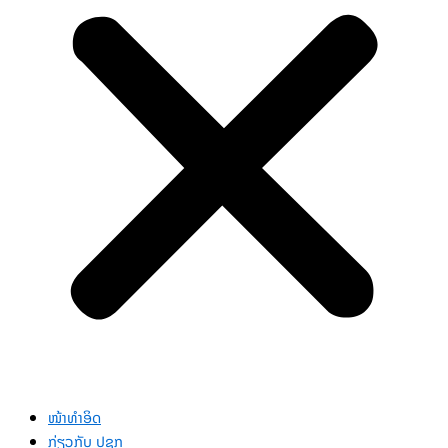
ໜ້າທຳອິດ
ກ່ຽວກັບ ປຊກ