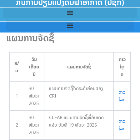
ກັບການປ່ຽນແປງດິນຟ້າອາກາດ (ປຊກ)
ແຜນການຈັດຊື້
ວັນ
ດາວ
ລ/
ເດືອນ
ແຜນການຈັດຊຶ້
ໂຫຼ
ດ
ປີ
ດ
30
ແຜນການຈັດຊື້ກິດຈະກຳຍ່ອຍຂອງ
ດາວ
1
ທັນວາ
CRI
ໂລດ
2025
30
CLEAR ແຜນການຈັດຊື້ທີ່ອັບເດດ
ດາວ
2
ທັນວາ
ແລ້ວ ວັນທີ 19 ທັນວາ 2025
ໂລດ
2025