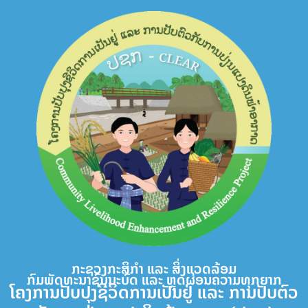
Skip
to
content
ກະຊວງກະສິກຳ ແລະ ສິ່ງແວດລ້ອມ
ກົມພັດທະນາຊົນນະບົດ ແລະ ຫຼຸດຜ່ອນຄວາມທຸກຍາກ
ໂຄງການປັບປຸງຊີວິດການເປັນຢູ່ ແລະ ການປັບຕົວ