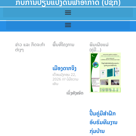
ກັບການປ່ຽນແປງດິນຟ້າອາກາດ (ປຊກ)
ຂ່າວ ແລະ ກິດຈະກຳ
ພື້ນທີ່ໂຄງການ
ພິມເຜີຍແຜ່
ຕ່າງໆ
(ຄູ່ມື...)
ຫົວໜ້າ
ຫ້ອງການ
ເມືອງດາກຈຶງ
ທະນາຄານ
ເດືອນມັງກອນ 22,
ໂລກ ປະຈຳ
2026
ບໍ່ມີຄວາມ
ສປປ ລາວ
ເຫັນ
ພ້ອມດ້ວຍ
ເບິ່ງທັງໝົດ
ຄະນະທີມງານ
ທະນາຄານ
ໂລກ ເຂົ້າ
ປື້ມຄູ່ມືສຳຝຶກ
ພົບປະ ທ່ານ
ອົບຮົມທີມງານ
ປອ ຈັນທະ
ກຸ່ມບ້ານ
ຄອນ ບົວລະ