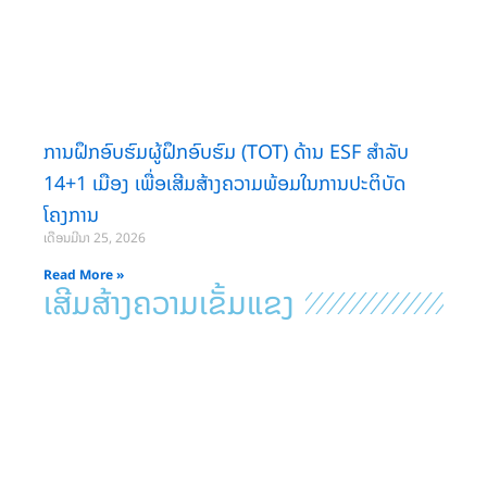
ການຝຶກອົບຮົມຜູ້ຝຶກອົບຮົມ (TOT) ດ້ານ ESF ສຳລັບ
14+1 ເມືອງ ເພື່ອເສີມສ້າງຄວາມພ້ອມໃນການປະຕິບັດ
ໂຄງການ
ເດືອນມີນາ 25, 2026
Read More »
ເສີມສ້າງຄວາມເຂັ້ມແຂງ