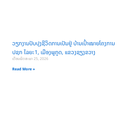
ວຽກງານປັບປຸງຊີວິດການເປັນຢູ່ ບ້ານເປົ້າໝາຍໂຄງການ
ປຊກ ໄລຍະ1, ເມືອງພູກູດ, ແຂວງຊຽງຂວາງ
ເດືອນພຶດສະພາ 25, 2026
Read More »