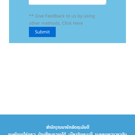
** Give Feedback to us by using
other methods, Click Here
ສຳນັກງານນາຍົກລັດຖະມົນຕີ
ຖະໜົນນາໄຮ່ດຽວ, ບ້ານສີສະຫວາດໃຕ້, ເມືອງຈັນທະບູລີ, ນະຄອນຫຼວງວຽງຈັນ