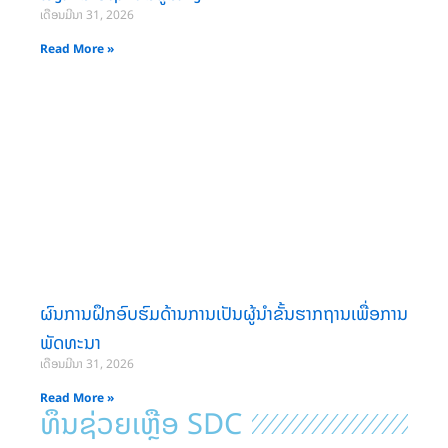
ເດືອນມີນາ 31, 2026
Read More »
ຜົນການຝຶກອົບຮົມດ້ານການເປັນຜູ້ນໍາຂັ້ນຮາກຖານເພື່ອການ
ພັດທະນາ
ເດືອນມີນາ 31, 2026
Read More »
ທຶນຊ່ວຍເຫຼືອ SDC