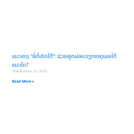
ແນວທາງ “ພໍ່ກໍ່ເຮັດໄດ້”: ຊ່ວຍຫຼຸດຜ່ອນວຽກຂອງເມຍໄດ້
ແນວໃດ?
ເດືອນພຶດສະພາ 26, 2026
Read More »