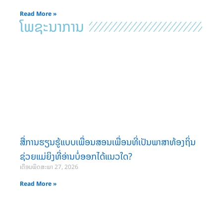
Read More »
ໂພຊະນາການ
ສື່ການຮຽນຮູ້ແບບເພື່ອນສອນເພື່ອນທີ່ເປັນພາສາທ້ອງຖິ່ນ
ຊ່ວຍແມ່ຍິງທີ່ອ່ານບໍ່ອອກໄດ້ແນວໃດ?
ເດືອນພຶດສະພາ 27, 2026
Read More »