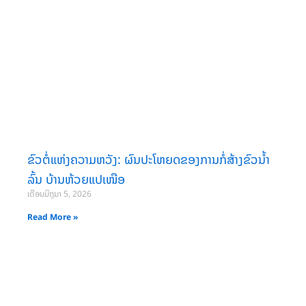
ຂົວຕໍ່ແຫ່ງຄວາມຫວັງ: ຜົນປະໂຫຍດຂອງການກໍ່ສ້າງຂົວນໍ້າ
ລົ້ນ ບ້ານຫ້ວຍແປເໜືອ
ເດືອນມິຖຸນາ 5, 2026
Read More »