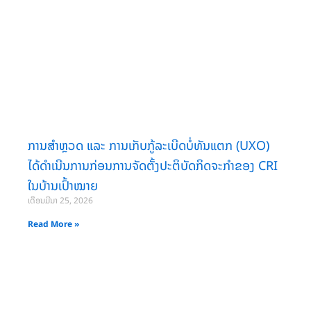
ການສຳຫຼວດ ແລະ ການເກັບກູ້ລະເບີດບໍ່ທັນແຕກ (UXO)
ໄດ້ດຳເນີນການກ່ອນການຈັດຕັ້ງປະຕິບັດກິດຈະກຳຂອງ CRI
ໃນບ້ານເປົ້າໝາຍ
ເດືອນມີນາ 25, 2026
Read More »