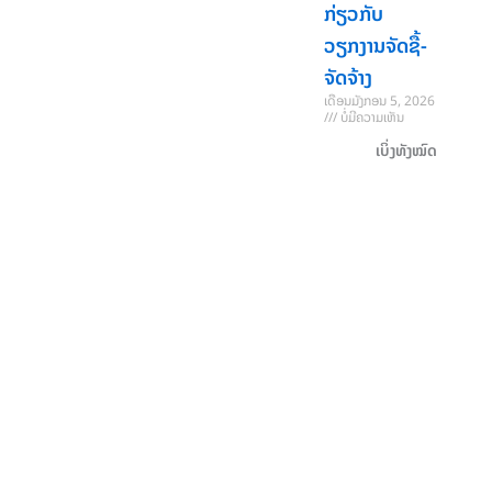
ກ່ຽວກັບ
ພັນ, ຮອງ
ລັດຖະມົນຕີ
ວຽກງານຈັດຊື້-
ກະຊວງ
ຈັດຈ້າງ
ກະສິກຳ ແລະ
ເດືອນມັງກອນ 5, 2026
ສິ່ງແວດລ້ອມ
ບໍ່ມີຄວາມເຫັນ
ເດືອນ
ເບິ່ງທັງໝົດ
ພຶດສະພາ 27,
2026
ບໍ່ມີ
ຄວາມເຫັນ
ຜູ້
ອໍານວຍ
ການ ລົງ
ຊຸກຍູ້-
ຕິດຕາມ
ການ
ຈັດຕັ້ງ
ປະຕິບັດ
ກິດຈະ
ກໍາ
ໂຄງການ