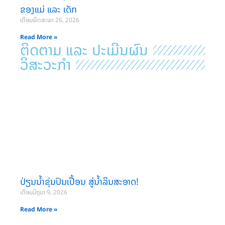
ຂອງແມ່ ແລະ ເດັກ
ເດືອນພຶດສະພາ 26, 2026
Read More »
ຕິດຕາມ ແລະ ປະເມີນຜົນ
ວິສະວະກຳ
ປ່ຽນນ້ຳຂຸ່ນປົນເປື້ອນ ສູ່ນ້ຳລິນສະອາດ!
ເດືອນມິຖຸນາ 9, 2026
Read More »