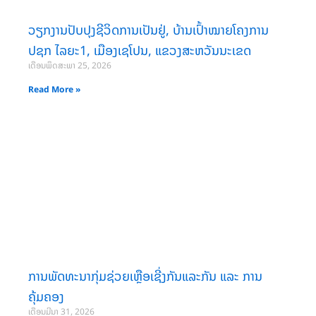
ວຽກງານປັບປຸງຊີວິດການເປັນຢູ່, ບ້ານເປົ້າໝາຍໂຄງການ
ປຊກ ໄລຍະ1, ເມືອງເຊໂປນ, ແຂວງສະຫວັນນະເຂດ
ເດືອນພຶດສະພາ 25, 2026
Read More »
ການພັດທະນາກຸ່ມຊ່ວຍເຫຼືອເຊີ່ງກັນແລະກັນ ແລະ ການ
ຄຸ້ມຄອງ
ເດືອນມີນາ 31, 2026