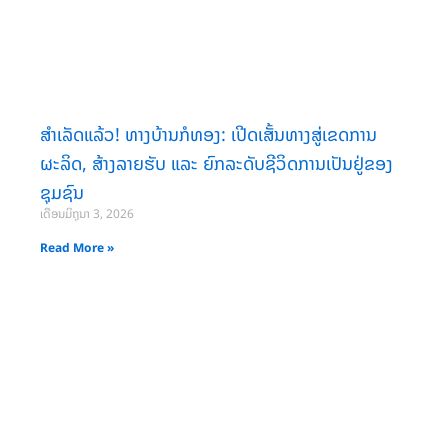
ສຳເລັດແລ້ວ! ທາງບ້ານກໍທອງ: ເປີດເສັ້ນທາງສູ່ເຂດການ
ຜະລິດ, ສ້າງລາຍຮັບ ແລະ ຍົກລະດັບຊີວິດການເປັນຢູ່ຂອງ
ຊຸມຊົນ
ເດືອນມິຖຸນາ 3, 2026
Read More »