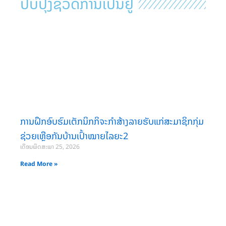
ປັບປຸງຊີວິດການເປັນຢູ່
ການຝຶກອົບຮົມເຕັກນິກກິຈະກໍາສ້າງລາຍຮັບແກ່ສະມາຊິກກຸ່ມ
ຊ່ວຍເຫຼືອກັນບ້ານເປົ້າໝາຍໄລຍະ2
ເດືອນພຶດສະພາ 25, 2026
Read More »