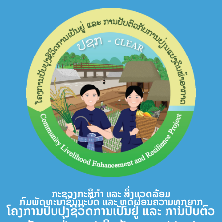
Skip
to
content
ກະຊວງກະສິກຳ ແລະ ສິ່ງແວດລ້ອມ
ກົມພັດທະນາຊົນນະບົດ ແລະ ຫຼຸດຜ່ອນຄວາມທຸກຍາກ
ໂຄງການປັບປຸງຊີວິດການເປັນຢູ່ ແລະ ການປັບຕົວ