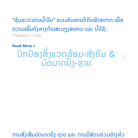
“ຊົນລະປະທານນໍ້າລິນ” ແບບທົນທານຕໍ່ດິນຟ້າອາກາດ ເພື່ອ
ຄວາມໝັ້ນຄົງທາງດ້ານສະບຽງອາຫານ ແລະ ນໍ້າໃຊ້.
ເດືອນມິຖຸນາ 3, 2026
Read More »
ປົກປ້ອງສິ່ງແວດລ້ອມ-ສັງຄົມ &
ບົດບາດຍິງ-ຊາຍ
ການສົ່ງເສີມບົດບາດຍິງ-ຊາຍ ແລະ ການມີສ່ວນຮ່ວມຢ່າງທົ່ວ