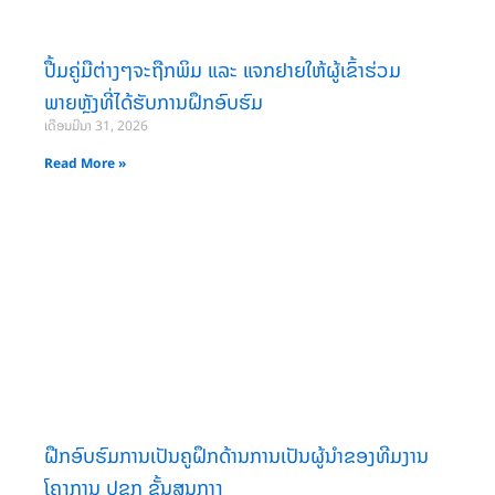
ປື້ມຄູ່ມືຕ່າງໆຈະຖືກພິມ ແລະ ແຈກຢາຍໃຫ້ຜູ້ເຂົ້າຮ່ວມ
ພາຍຫຼັງທີ່ໄດ້ຮັບການຝຶກອົບຮົມ
ເດືອນມີນາ 31, 2026
Read More »
ຝືກອົບຮົມການເປັນຄູຝຶກດ້ານການເປັນຜູ້ນໍາຂອງທີມງານ
ໂຄງການ ປຊກ ຂັ້ນສູນກາງ