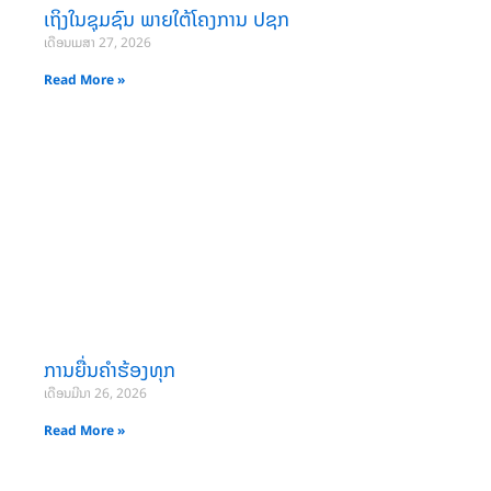
ເຖິງໃນຊຸມຊົນ ພາຍໃຕ້ໂຄງການ ປຊກ
ເດືອນເມສາ 27, 2026
Read More »
ການຍື່ນຄໍາຮ້ອງທຸກ
ເດືອນມີນາ 26, 2026
Read More »