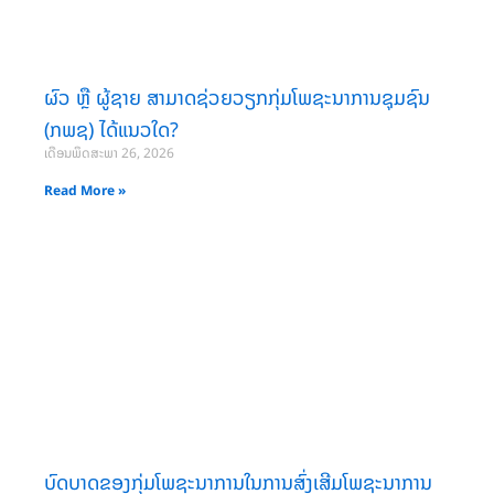
ຜົວ ຫຼື ຜູ້ຊາຍ ສາມາດຊ່ວຍວຽກກຸ່ມໂພຊະນາການຊຸມຊົນ
(ກພຊ) ໄດ້ແນວໃດ?
ເດືອນພຶດສະພາ 26, 2026
Read More »
ບົດບາດຂອງກຸ່ມໂພຊະນາການໃນການສົ່ງເສີມໂພຊະນາການ