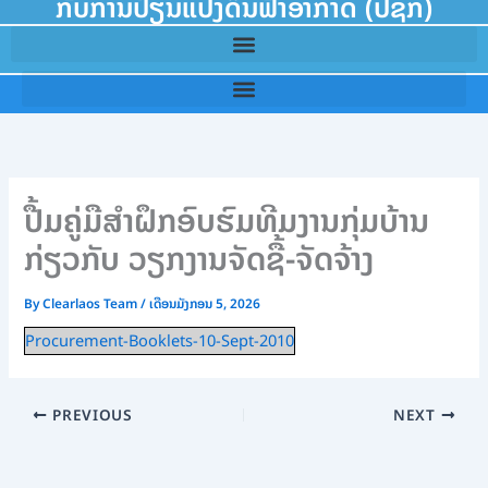
ກັບການປ່ຽນແປງດິນຟ້າອາກາດ (ປຊກ)
ປື້ມຄູ່ມືສຳຝຶກອົບຮົມທີມງານກຸ່ມບ້ານ
ກ່ຽວກັບ ວຽກງານຈັດຊື້-ຈັດຈ້າງ
By
Clearlaos Team
/
ເດືອນມັງກອນ 5, 2026
Procurement-Booklets-10-Sept-2010
PREVIOUS
NEXT