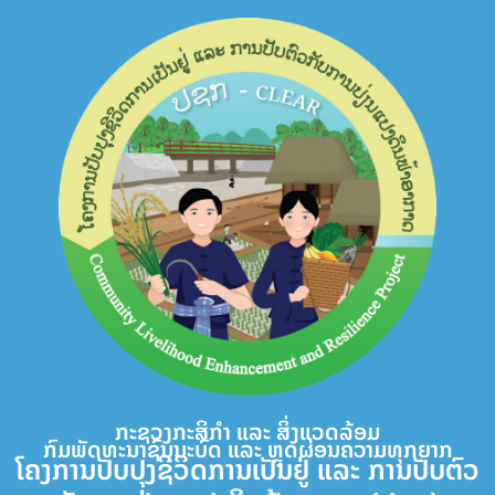
Skip
to
content
ກະຊວງກະສິກຳ ແລະ ສິ່ງແວດລ້ອມ
ກົມພັດທະນາຊົນນະບົດ ແລະ ຫຼຸດຜ່ອນຄວາມທຸກຍາກ
ໂຄງການປັບປຸງຊີວິດການເປັນຢູ່ ແລະ ການປັບຕົວ