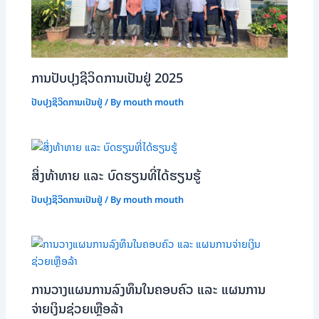
ການປັບປຸງຊີວິດການເປັນຢູ່ 2025
ປັບປຸງຊີວິດການເປັນຢູ່
/ By
mouth mouth
ສິ່ງທ້າທາຍ ແລະ ບົດຮຽນທີ່ໄດ້ຮຽນຮູ້
ປັບປຸງຊີວິດການເປັນຢູ່
/ By
mouth mouth
ການວາງແຜນການລົງທຶນໃນຄອບຄົວ ແລະ ແຜນການ
ຈ່າຍເງິນຊ່ວຍເຫຼືອລ້າ