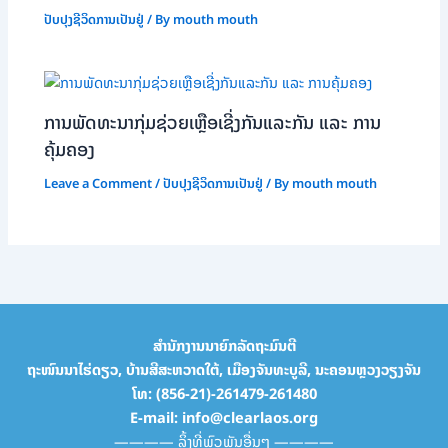
ປັບປຸງຊີວິດການເປັນຢູ່
/ By
mouth mouth
ການພັດທະນາກຸ່ມຊ່ວຍເຫຼືອເຊີ່ງກັນແລະກັນ ແລະ ການ
ຄຸ້ມຄອງ
Leave a Comment
/
ປັບປຸງຊີວິດການເປັນຢູ່
/ By
mouth mouth
ສຳນັກງານນາຍົກລັດຖະມົນຕີ
ຖະໜົນນາໄຮ່ດຽວ, ບ້ານສີສະຫວາດໃຕ້, ເມືອງຈັນທະບູລີ, ນະຄອນຫຼວງວຽງຈັນ
ໂທ: (856-21)-261479-261480
E-mail: info@clearlaos.org
———— ລິ້ງທີ່ພົວພັນອື່ນໆ ————