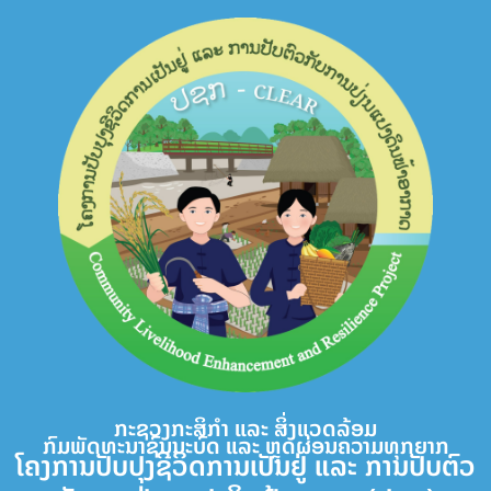
Skip
to
content
ກະຊວງກະສິກຳ ແລະ ສິ່ງແວດລ້ອມ
ກົມພັດທະນາຊົນນະບົດ ແລະ ຫຼຸດຜ່ອນຄວາມທຸກຍາກ
ໂຄງການປັບປຸງຊີວິດການເປັນຢູ່ ແລະ ການປັບຕົວ