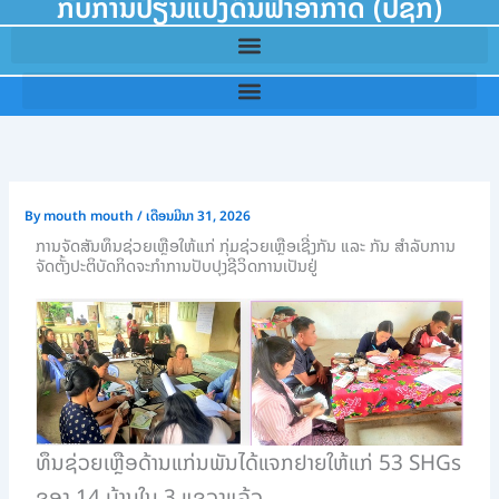
ກັບການປ່ຽນແປງດິນຟ້າອາກາດ (ປຊກ)
By
mouth mouth
/
ເດືອນມີນາ 31, 2026
ການຈັດສັນທຶນຊ່ວຍເຫຼືອໃຫ້ແກ່ ກຸ່ມຊ່ວຍເຫຼືອເຊີ່ງກັນ ແລະ ກັນ ສຳລັບການ
ຈັດຕັ້ງປະຕິບັດກິດຈະກຳການປັບປຸງຊີວິດການເປັນຢູ່
ທຶນຊ່ວຍເຫຼືອດ້ານແກ່ນພັນໄດ້ແຈກຢາຍໃຫ້ແກ່ 53 SHGs
ຂອງ 14 ບ້ານໃນ 3 ແຂວງແລ້ວ