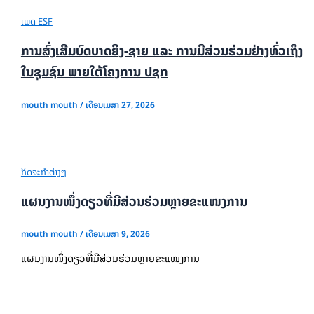
ເພດ ESF
ການສົ່ງເສີມບົດບາດຍິງ-ຊາຍ ແລະ ການມີສ່ວນຮ່ວມຢ່າງທົ່ວເຖິງ
ໃນຊຸມຊົນ ພາຍໃຕ້ໂຄງການ ປຊກ
mouth mouth
/
ເດືອນເມສາ 27, 2026
ກິດຈະກຳຕ່າງໆ
ແຜນງານໜຶ່ງດຽວທີ່ມີສ່ວນຮ່ວມຫຼາຍຂະແໜງການ
mouth mouth
/
ເດືອນເມສາ 9, 2026
ແຜນງານໜຶ່ງດຽວທີ່ມີສ່ວນຮ່ວມຫຼາຍຂະແໜງການ