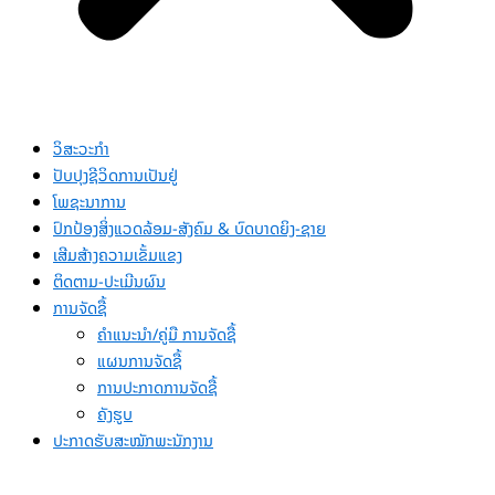
ວິສະວະກຳ
ປັບປຸງຊີວິດການເປັນຢູ່
ໂພຊະນາການ
ປົກປ້ອງສິ່ງແວດລ້ອມ-ສັງຄົມ & ບົດບາດຍິງ-ຊາຍ
ເສີມສ້າງຄວາມເຂັ້ມແຂງ
ຕິດຕາມ-ປະເມີນຜົນ
ການຈັດຊື້
ຄຳແນະນຳ/ຄູ່ມື ການຈັດຊື້
ແຜນການຈັດຊື້
ການປະກາດການຈັດຊື້
ຄັງຮູບ
ປະກາດຮັບສະໝັກພະນັກງານ