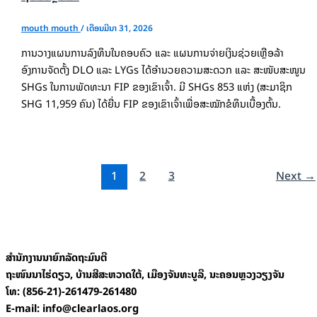
mouth mouth
/
ເດືອນມີນາ 31, 2026
ການວາງແຜນການລົງທຶນໃນຄອບຄົວ ແລະ ແຜນການຈ່າຍເງິນຊ່ວຍເຫຼືອລ້າ
ອົງການຈັດຕັ້ງ DLO ແລະ LYGs ໄດ້ອຳນວຍຄວາມສະດວກ ແລະ ສະໜັບສະໜູນ
SHGs ໃນການພັດທະນາ FIP ຂອງເຂົາເຈົ້າ. ມີ SHGs 853 ແຫ່ງ (ສະມາຊິກ
SHG 11,959 ຄົນ) ໄດ້ຍື່ນ FIP ຂອງເຂົາເຈົ້າເພື່ອສະໝັກຂໍທຶນເບື້ອງຕົ້ນ.
1
2
3
Next
→
ສຳນັກງານນາຍົກລັດຖະມົນຕີ
ຖະໜົນນາໄຮ່ດຽວ, ບ້ານສີສະຫວາດໃຕ້, ເມືອງຈັນທະບູລີ, ນະຄອນຫຼວງວຽງຈັນ
ໂທ: (856-21)-261479-261480
E-mail: info@clearlaos.org