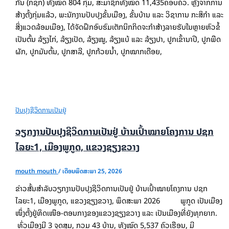
ກັນ (ກຊກ) ທັງໝົດ 804 ກຸ່ມ, ສະມາຊິກທັງໝົດ 11,435ຄອບຄົວ. ຫຼັງຈາກການ
ສ້າງຕັ້ງກຸ່ມແລ້ວ, ພະນັກງານປັບປຸງຂັ້ນເມືອງ, ຂັ້ນບ້ານ ແລະ ວິຊາການ ກະສິກໍາ ແລະ
ສິ່ງແວດລ້ອມເມືອງ, ໄດ້ຈັດຝຶກອົບຮົມເຕັກນິກກິດຈະກໍາສ້າງລາຍຮັບໃນຫຼາຍຫົວຂໍ້
ເປັນຕົ້ນ ລ້ຽງໄກ່, ລ້ຽງເປັດ, ລ້ຽງໝູ, ລ້ຽງແບ້ ແລະ ລ້ຽງປາ, ປູກເຂົ້ານາປີ, ປູກພືດ
ຜັກ, ປູກມັນຕົ້ນ, ປູກສາລີ, ປູກກ້ວຍນໍ້າ, ປູກໝາກເດືອຍ,
ປັບປຸງຊີວິດການເປັນຢູ່
ວຽກງານປັບປຸງຊີວິດການເປັນຢູ່ ບ້ານເປົ້າໝາຍໂຄງການ ປຊກ
ໄລຍະ1, ເມືອງພູກູດ, ແຂວງຊຽງຂວາງ
mouth mouth
/
ເດືອນພຶດສະພາ 25, 2026
ຂ່າວສັ້ນສໍາລັບວຽກງານປັບປຸງຊີວິດການເປັນຢູ່ ບ້ານເປົ້າໝາຍໂຄງການ ປຊກ
ໄລຍະ1, ເມືອງພູກູດ, ແຂວງຊຽງຂວາງ, ພຶດສະພາ 2026 ພູກູດ ເປັນເມືອງ
ໜຶ່ງຕັ້ງຢູ່ທິດເໜືອ-ຕອນກາງຂອງແຂວງຊຽງຂວາງ ແລະ ເປັນເມືອງທີ່ຍັງທຸກຍາກ.
ທົ່ວເມືອງມີ 3 ຈຸດສຸມ, ກວມ 43 ບ້ານ, ທັງໝົດ 5,537 ຄົວເຮືອນ, ມີ