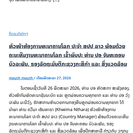
ກິດຈະກຳຕ່າງໆ
ຫົວໜ້າຫ້ອງການທະນາຄານໂລກ ປະຈຳ ສປປ ລາວ ພ້ອມດ້ວຍ
ຄະນະທີມງານທະນາຄານໂລກ ເຂົ້າພົບປະ ທ່ານ ປອ ຈັນທະຄອນ
ບົວລະພັນ, ຮອງລັດຖະມົນຕີກະຊວງກະສິກຳ ແລະ ສິ່ງແວດລ້ອມ
mouth mouth
/
ເດືອນພຶດສະພາ 27, 2026
ໃນຕອນເຊົ້າວັນທີ 26 ພຶດສະພາ 2026, ທ່ານ ປອ ທັດສະກາ ສະພັງທອງ,
ຫົວໜ້າກົມພັດທະນາຊົນນະບົດ ແລະ ຫຼຸດຜ່ອນຄວາມທຸກຍາກ ແລະ ທ່ານ ປອ ວົງ
ປະພັນ ມະນີວົງ, ຮັກສາການອຳນວຍການກອງທຶນຫຼຸດຜ່ອນຄວາມທຸກຍາກ ໄດ້
ນຳພາ ທ່ານ ຄວີມາ ເອັນທາຣາ (Khwima Nthara) ຫົວໜ້າຫ້ອງການ
ທະນາຄານໂລກ ປະຈຳ ສປປ ລາວ (Country Manager) ພ້ອມດ້ວຍຄະນະທີມ
ງານທະນາຄານໂລກ ເຂົ້າພົບປະ ທ່ານ ປອ ຈັນທະຄອນ ບົວລະພັນ, ຮອງ
ລັດຖະມົນຕີກະຊວງກະສິກຳ ແລະ ສິ່ງແວດລ້ອມ ເພື່ອປຶກສາຫາລື ກ່ຽວກັບ ວຽກບູ