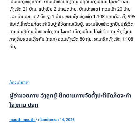
ເປັນເມືອງທີ່ທຸກຍາກ. ບ້ານເປົ້າໝາຍໂຄງການ ປຊກເມືອງເຊໂປນ ໄລຍະ1 ກວມ
ທັງໝົດ 21 ບ້ານ, ແບ່ງເປັນ 2 ປະເພດບ້ານ, ບ້ານປະເພດ1 ກວມເອົາ 20 ບ້ານ
ແລະ ບ້ານປະເພດ2 ມີພຽງ 1 ບ້ານ​. ສະມາຊິກທັງໝົດ 1,108 ຄອບຄົວ, ຍິງ 995
ຄົນໄດ້ເຂົ້າຮ່ວມກິດຈະກໍາປັບປຸູງຊີວິດການເປັນຢູ່. ຄວາມຄຶບໜ້າວຽກປັບປຸງຊິວິດ
ການເປັນຢູ່ບ້ານເປົ້າໝາຍໂຄງການໄລຍະ1 ເມືອງເຊໂປນ ໄດ້ສໍາເລັດການສ້າງຕັ້ງກຸ່ມ
ກອງທຶນຊ່ວຍເຫຼືອກັນ (ກຊກ) ລວມທັງໝົດ 80 ກຸ່ມ, ສະມາຊີກທັງໝົດ 1,108
ຄົນ,
ກິດຈະກຳຕ່າງໆ
ຜູ້ອໍານວຍການ ລົງຊຸກຍູ້-ຕິດຕາມການຈັດຕັ້ງປະຕິບັດກິດຈະກໍາ
ໂຄງການ ປຊກ
mouth mouth
/
ເດືອນພຶດສະພາ 14, 2026