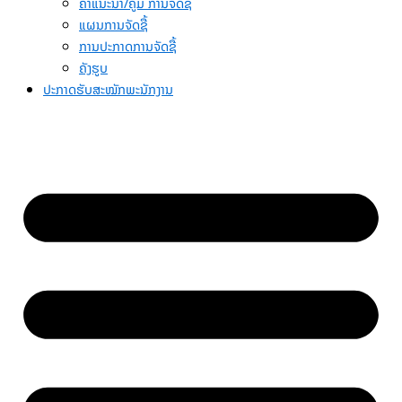
ຄຳແນະນຳ/ຄູ່ມື ການຈັດຊື້
ແຜນການຈັດຊື້
ການປະກາດການຈັດຊື້
ຄັງຮູບ
ປະກາດຮັບສະໝັກພະນັກງານ