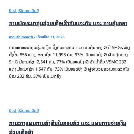
ປັບປຸງຊີວິດການເປັນຢູ່
ການພັດທະນາກຸ່ມຊ່ວຍເຫຼືອເຊີ່ງກັນແລະກັນ ແລະ ການຄຸ້ມຄອງ
mouth mouth
/
ເດືອນມີນາ 31, 2026
ການພັດທະນາກຸ່ມຊ່ວຍເຫຼືອເຊີ່ງກັນແລະກັນ ແລະ ການຄຸ້ມຄອງ Ø ມີ SHGs ສ້າງ
ຕັ້ງຂຶ້ນ 855 ແຫ່ງ, ສະມາຊິກ 11,993 ຄົນ, 93% ເປັນເພດຍິງ Ø ຝ່າຍຄຸ້ມຄອງ
SHG ມີສະມາຊິກ 2,541 ຄົນ, 77% ເປັນເພດຍິງ Ø ສ້າງຕັ້ງຂຶ້ນ VSMC 232
ແຫ່ງ ມີສະມາຊິກ 1,547 ຄົນ, 73% ເປັນເພດຍິງ Ø ຜູ້ອຳນວຍຄວາມສະດວກໃນ
ບ້ານ 232 ຄົນ, 37% ເປັນເພດຍິງ
ປັບປຸງຊີວິດການເປັນຢູ່
ການວາງແຜນການລົງທຶນໃນຄອບຄົວ ແລະ ແຜນການຈ່າຍເງິນ
ຊ່ວຍເຫຼືອລ້າ