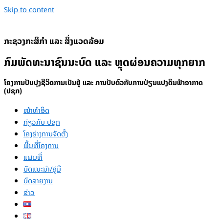
Skip to content
ກະຊວງກະສິກຳ ແລະ ສິ່ງແວດລ້ອມ
ກົມພັດທະນາຊົນນະບົດ ແລະ ຫຼຸດຜ່ອນຄວາມທຸກຍາກ
ໂຄງການປັບປຸງຊີວິດການເປັນຢູ່ ແລະ ການປັບຕົວກັບການປ່ຽນແປງດິນຟ້າອາກາດ
(ປຊກ)
ໜ້າທຳອິດ
ກ່ຽວກັບ ປຊກ
ໂຄງຮ່າງການຈັດຕັ້ງ
ພື້ນທີ່ໂຄງການ
ແຜນທີ່
ບົດແນະນໍາ/ຄູ່ມື
ບົດລາຍງານ
ຂ່າວ