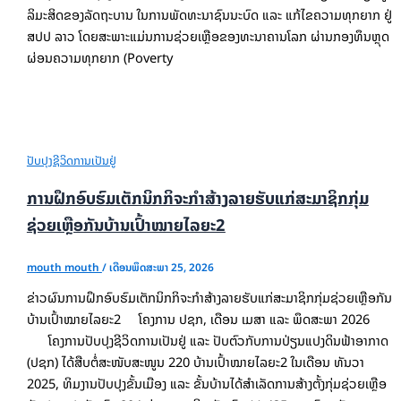
ລິມະສິດຂອງລັດຖະບານ ໃນການພັດທະນາຊົນນະບົດ ແລະ ແກ້ໄຂຄວາມທຸກຍາກ ຢູ່
ສປປ ລາວ ໂດຍສະພາະແມ່ນການຊ່ວຍເຫຼືອຂອງທະນາຄານໂລກ ຜ່ານກອງທຶນຫຼຸດ
ຜ່ອນຄວາມທຸກຍາກ (Poverty
ປັບປຸງຊີວິດການເປັນຢູ່
ການຝຶກອົບຮົມເຕັກນິກກິຈະກໍາສ້າງລາຍຮັບແກ່ສະມາຊິກກຸ່ມ
ຊ່ວຍເຫຼືອກັນບ້ານເປົ້າໝາຍໄລຍະ2
mouth mouth
/
ເດືອນພຶດສະພາ 25, 2026
ຂ່າວຜົນການຝຶກອົບຮົມເຕັກນິກກິຈະກໍາສ້າງລາຍຮັບແກ່ສະມາຊິກກຸ່ມຊ່ວຍເຫຼືອກັນ
ບ້ານເປົ້າໝາຍໄລຍະ2 ໂຄງການ ປຊກ, ເດືອນ ເມສາ ແລະ ພຶດສະພາ 2026
ໂຄງການປັບປຸງຊີວິດການເປັນຢູ່ ແລະ ປັບຕົວກັບການປ່ຽນແປງດິນຟ້າອາກາດ
(ປຊກ) ໄດ້ສືບຕໍ່ສະໜັບສະໜູນ 220 ບ້ານເປົ້າໝາຍໄລຍະ2 ໃນເດືອນ ທັນວາ
2025, ທິມງານປັບປຸງຂັ້ນເມືອງ ແລະ ຂັ້ນບ້ານໄດ້ສໍາເລັດການສ້າງຕັ້ງກຸ່ມຊ່ວຍເຫຼືອ