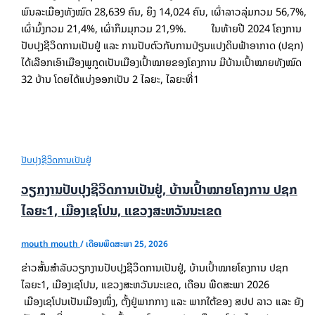
ພົນລະເມືອງທັງໝົດ 28,639 ຄົນ, ຍິງ 14,024 ຄົນ, ເຜົ່າລາວລຸ່ມກວມ 56,7%,
ເຜົ່າມົ້ງກວມ 21,4%, ເຜົ່າກຶມມຸກວມ 21,9%. ໃນທ້າຍປີ 2024 ໂຄງການ
ປັບປຸງຊີວິດການເປັນຢູ່ ແລະ ການປັບຕົວກັບການປ່ຽນແປງດິນຟ້າອາກາດ (ປຊກ)
ໄດ້ເລືອກເອົາເມືອງພູກູດເປັນເມືອງເປົ້າໝາຍຂອງໂຄງການ ມີບ້ານເປົ້າໝາຍທັງໝົດ
32 ບ້ານ ໂດຍໄດ້ແບ່ງອອກເປັນ 2 ໄລຍະ, ໄລຍະທີ່1
ປັບປຸງຊີວິດການເປັນຢູ່
ວຽກງານປັບປຸງຊີວິດການເປັນຢູ່, ບ້ານເປົ້າໝາຍໂຄງການ ປຊກ
ໄລຍະ1, ເມືອງເຊໂປນ, ແຂວງສະຫວັນນະເຂດ
mouth mouth
/
ເດືອນພຶດສະພາ 25, 2026
ຂ່າວສັ້ນສໍາລັບວຽກງານປັບປຸງຊີວິດການເປັນຢູ່, ບ້ານເປົ້າໝາຍໂຄງການ ປຊກ
ໄລຍະ1,​ ເມືອງເຊໂປນ, ແຂວງສະຫວັນນະເຂດ, ເດືອນ ພືດສະພາ 2026
ເມືອງເຊໂປນເປັນເມືອງໜຶ່ງ, ຕັ້ງຢູ່ພາກກາງ ແລະ ພາກໃຕ້ຂອງ ສປປ ລາວ ແລະ ຍັງ