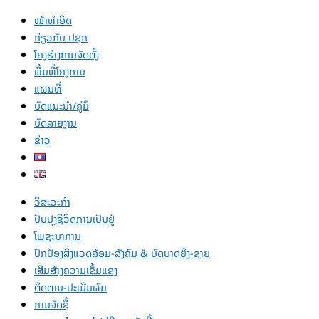
ໜ້າທຳອິດ
ກ່ຽວກັບ ປຊກ
ໂຄງຮ່າງການຈັດຕັ້ງ
ພື້ນທີ່ໂຄງການ
ແຜນທີ່
ບົດແນະນໍາ/ຄູ່ມື
ບົດລາຍງານ
ຂ່າວ
ວິສະວະກຳ
ປັບປຸງຊີວິດການເປັນຢູ່
ໂພຊະນາການ
ປົກປ້ອງສິ່ງແວດລ້ອມ-ສັງຄົມ & ບົດບາດຍິງ-ຊາຍ
ເສີມສ້າງຄວາມເຂັ້ມແຂງ
ຕິດຕາມ-ປະເມີນຜົນ
ການຈັດຊື້