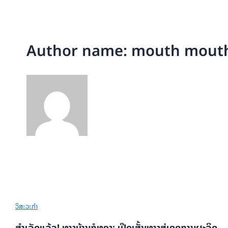
Author name: mouth mout
ວິສະວະກຳ
ສຳເລັດແລ້ວ! ທາງບ້ານກໍທອງ: ເປີດເສັ້ນທາງສູ່ເຂດການຜະລິດ,