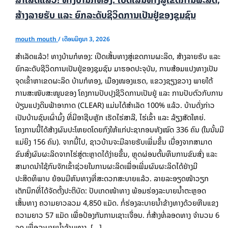
ສ້າງລາຍຮັບ ແລະ ຍົກລະດັບຊີວິດການເປັນຢູ່ຂອງຊຸມຊົນ
mouth mouth
/
ເດືອນມິຖຸນາ 3, 2026
ສຳເລັດແລ້ວ! ທາງບ້ານກໍທອງ: ເປີດເສັ້ນທາງສູ່ເຂດການຜະລິດ, ສ້າງລາຍຮັບ ແລະ
ຍົກລະດັບຊີວິດການເປັນຢູ່ຂອງຊຸມຊົນ ມາຮອດປະຈຸບັນ, ການສ້ອມແປງທາງເປັນ
ຈຸດເຂົ້າຫາເຂດຜະລິດ ບ້ານກໍທອງ, ເມືອງໜອງແຮດ, ແຂວງຊຽງຂວາງ ພາຍໃຕ້
ການສະໜັບສະໜູນຂອງ ໂຄງການປັບປຸງຊີວິດການເປັນຢູ່ ແລະ ການປັບຕົວກັບການ
ປ່ຽນແປງດິນຟ້າອາກາດ (CLEAR) ແມ່ນໄດ້ສຳເລັດ 100% ແລ້ວ. ບ້ານດັ່ງກ່າວ
ເປັນບ້ານຊົນເຜົ່າມົ້ງ ທີ່ມີອາຊີບຫຼັກ ເຮັດໄຮ່ສາລີ, ໄຮ່ເຂົ້າ ແລະ ລ້ຽງສັດໃຫຍ່.
ໂຄງການນີ້ໄດ້ສ້າງຜົນປະໂຫຍດໂດຍກົງໃຫ້ແກ່ປະຊາກອນທັງໝົດ 336 ຄົນ (ໃນນັ້ນມີ
ແມ່ຍິງ 156 ຄົນ). ຈາກນີ້ໄປ, ຊາວບ້ານຈະມີລາຍຮັບເພີ່ມຂຶ້ນ ເນື່ອງຈາກສາມາດ
ຂົນສົ່ງຜົນຜະລິດຈາກໄຮ່ສູ່ຕະຫຼາດໄດ້ງ່າຍຂຶ້ນ, ຫຼຸດຜ່ອນຕົ້ນທຶນການຂົນສົ່ງ ແລະ
ສາມາດນຳໃຊ້ກົນຈັກເຂົ້າຊ່ວຍໃນການຜະລິດເພື່ອເພີ່ມຜົນຜະລິດໄດ້ຢ່າງມີ
ປະສິດທິພາບ ຍ້ອນມີຫົນທາງທີ່ສະດວກສະບາຍແລ້ວ. ລາຍລະອຽດໜ້າວຽກ
ເຕັກນິກທີ່ໄດ້ຈັດຕັ້ງປະຕິບັດ: ປັບເກດໜ້າທາງ ພ້ອມຮ່ອງລະບາຍນໍ້າຕະຫຼອດ
ເສັ້ນທາງ ຄວາມຍາວລວມ 4,850 ແມັດ. ກໍ່ຮ່ອງລະບາຍນໍ້າຂ້າງທາງດ້ວຍຫີນແຂງ
ຄວາມຍາວ 57 ແມັດ ເພື່ອປ້ອງກັນການເຊາະເຈື່ອນ. ກໍ່ສ້າງທໍ່ລອດທາງ ຈຳນວນ 6
ຈຸດ ເພື່ອລະບາຍນໍ້າຂ້າມທາງ. […]