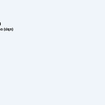
ກ
ກາດ (ປຊກ)