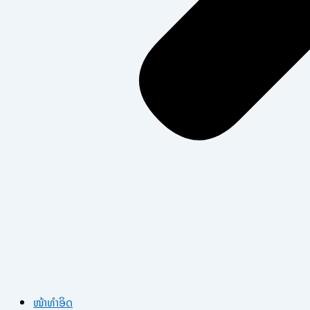
ໜ້າທຳອິດ