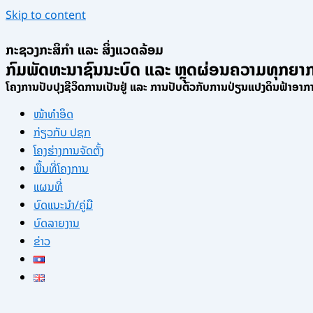
Skip to content
ກະຊວງກະສິກຳ ແລະ ສິ່ງແວດລ້ອມ
ກົມພັດທະນາຊົນນະບົດ ແລະ ຫຼຸດຜ່ອນຄວາມທຸກຍາ
ໂຄງການປັບປຸງຊີວິດການເປັນຢູ່ ແລະ ການປັບຕົວກັບການປ່ຽນແປງດິນຟ້າອາ
ໜ້າທຳອິດ
ກ່ຽວກັບ ປຊກ
ໂຄງຮ່າງການຈັດຕັ້ງ
ພື້ນທີ່ໂຄງການ
ແຜນທີ່
ບົດແນະນໍາ/ຄູ່ມື
ບົດລາຍງານ
ຂ່າວ