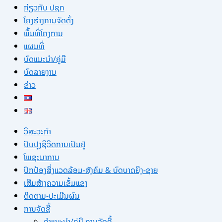
ກ່ຽວກັບ ປຊກ
ໂຄງຮ່າງການຈັດຕັ້ງ
ພື້ນທີ່ໂຄງການ
ແຜນທີ່
ບົດແນະນໍາ/ຄູ່ມື
ບົດລາຍງານ
ຂ່າວ
ວິສະວະກຳ
ປັບປຸງຊີວິດການເປັນຢູ່
ໂພຊະນາການ
ປົກປ້ອງສິ່ງແວດລ້ອມ-ສັງຄົມ & ບົດບາດຍິງ-ຊາຍ
ເສີມສ້າງຄວາມເຂັ້ມແຂງ
ຕິດຕາມ-ປະເມີນຜົນ
ການຈັດຊື້
ຄຳແນະນຳ/ຄູ່ມື ການຈັດຊື້