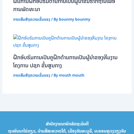
ຜົນການຝຶກອົບຮົມດ້ານການເປັນຜູ້ນໍາຂັ້ນຮາກຖານເພື່ອ
ການພັດທະນາ
ການເສີມສ້າງຄວາມເຂັ້ມແຂງ
/ By
bounmy bounmy
ຝືກອົບຮົມການເປັນຄູຝຶກດ້ານການເປັນຜູ້ນໍາຂອງທີມງານ
ໂຄງການ ປຊກ ຂັ້ນສູນກາງ
ການເສີມສ້າງຄວາມເຂັ້ມແຂງ
/ By
mouth mouth
ສຳນັກງານນາຍົກລັດຖະມົນຕີ
ຖະໜົນນາໄຮ່ດຽວ, ບ້ານສີສະຫວາດໃຕ້, ເມືອງຈັນທະບູລີ, ນະຄອນຫຼວງວຽງຈັນ