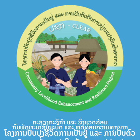
Skip
to
content
ກະຊວງກະສິກຳ ແລະ ສິ່ງແວດລ້ອມ
ກົມພັດທະນາຊົນນະບົດ ແລະ ຫຼຸດຜ່ອນຄວາມທຸກຍາກ
ໂຄງການປັບປຸງຊີວິດການເປັນຢູ່ ແລະ ການປັບຕົວ