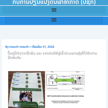
ກັບການປ່ຽນແປງດິນຟ້າອາກາດ (ປຊກ)
By
mouth mouth
/
ເດືອນມີນາ 31, 2026
ປື້ມຄູ່ມືຕ່າງໆຈະຖືກພິມ ແລະ ແຈກຢາຍໃຫ້ຜູ້ເຂົ້າຮ່ວມພາຍຫຼັງທີ່ໄດ້ຮັບການ
ຝຶກອົບຮົມ