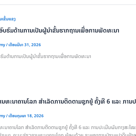
ມເຂັ້ມແຂງ
ົບຮົມດ້ານການເປັນຜູ້ນໍາຂັ້ນຮາກຖານເພື່ອການພັດທະນາ
nmy
/
ເດືອນມີນາ 31, 2026
ຮົມດ້ານການເປັນຜູ້ນໍາຂັ້ນຮາກຖານເພື່ອການພັດທະນາ
ານທະນາຄານໂລກ ສໍາເລັດການຕິດຕາມຊຸກຍູ້ ຄັ້ງທີ 6 ແລະ ກາ
nmy
/
ເດືອນກຸມພາ 18, 2026
ະນາຄານໂລກ ສໍາເລັດການຕິດຕາມຊຸກຍູ້ ຄັ້ງທີ 6 ແລະ ການປະເມີນຜົນກາງສະໄໝ
່ານມາ, ຄະນະຊ່ຽວຊານທະນາຄານໂລກ ພ້ອມດ້ວຍ ຂະແໜງການປ່ຽນແປງດິນຟ້າອາກ