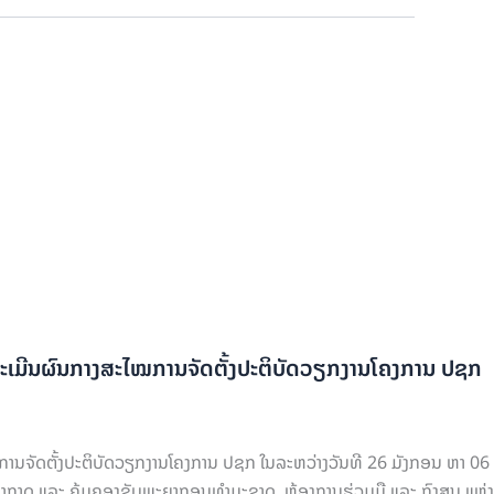
ນປະເມີນຜົນກາງສະໄໝການຈັດຕັ້ງປະຕິບັດວຽກງານໂຄງການ ປຊກ
ການຈັດຕັ້ງປະຕິບັດວຽກງານໂຄງການ ປຊກ ໃນລະຫວ່າງວັນທີ 26 ມັງກອນ ຫາ 06
າດ ແລະ ຄຸ້ມຄອງຊັບພະຍາກອນທຳມະຊາດ, ຫ້ອງການຮ່ວມມື ແລະ ກົງສູນ ແຫ່ງ