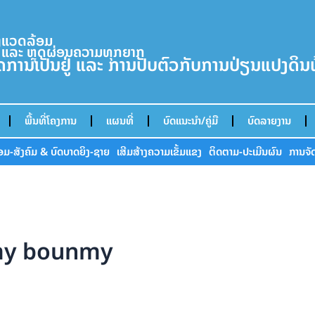
່ງແວດລ້ອມ
 ແລະ ຫຼຸດຜ່ອນຄວາມທຸກຍາກ
ິດການເປັນຢູ່ ແລະ ການປັບຕົວກັບການປ່ຽນແປງດິ
ພື້ນທີ່ໂຄງການ
ແຜນທີ່
ບົດແນະນໍາ/ຄູ່ມື
ບົດລາຍງານ
້ອມ-ສັງຄົມ & ບົດບາດຍິງ-ຊາຍ
ເສີມສ້າງຄວາມເຂັ້ມແຂງ
ຕິດຕາມ-ປະເມີນຜົນ
ການຈັດ
my bounmy