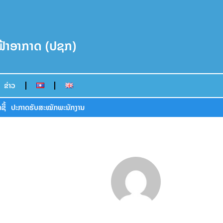
ນຟ້າອາກາດ (ປຊກ)
ຂ່າວ
ຊື້
ປະກາດຮັບສະໝັກພະນັກງານ