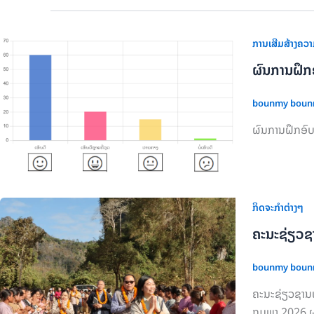
ການເສີມສ້າງຄວາ
ຜົນການຝຶກອ
bounmy bou
ຜົນການຝຶກອົບ
ກິດຈະກຳຕ່າງໆ
ຄະນະຊ່ຽວຊ
bounmy bou
ຄະນະຊ່ຽວຊານທ
ກຸມພາ 2026 ຜ