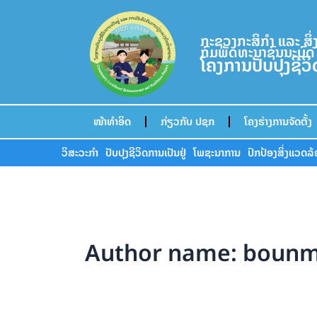
Skip
to
ກະຊວງກະສິກຳ ແລະ ສິ
content
ກົມພັດທະນາຊົນນະບົດ
ໂຄງການປັບປຸງຊີວ
ໜ້າທຳອິດ
ກ່ຽວກັບ ປຊກ
ໂຄງຮ່າງການຈັດຕັ້ງ
ວິສະວະກຳ
ປັບປຸງຊີວິດການເປັນຢູ່
ໂພຊະນາການ
ປົກປ້ອງສິ່ງແວດລ
Author name: boun