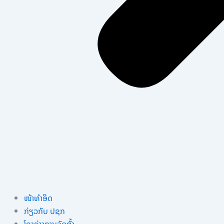
ໜ້າທຳອິດ
ກ່ຽວກັບ ປຊກ