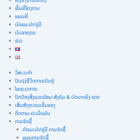
ໂຄງຮ່າງການຈັດຕັ້ງ
ພື້ນທີ່ໂຄງການ
ແຜນທີ່
ບົດແນະນໍາ/ຄູ່ມື
ບົດລາຍງານ
ຂ່າວ
ວິສະວະກຳ
ປັບປຸງຊີວິດການເປັນຢູ່
ໂພຊະນາການ
ປົກປ້ອງສິ່ງແວດລ້ອມ-ສັງຄົມ & ບົດບາດຍິງ-ຊາຍ
ເສີມສ້າງຄວາມເຂັ້ມແຂງ
ຕິດຕາມ-ປະເມີນຜົນ
ການຈັດຊື້
ຄຳແນະນຳ/ຄູ່ມື ການຈັດຊື້
ແຜນການຈັດຊື້