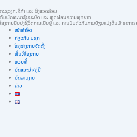
Skip
ກະຊວງກະສິກຳ ແລະ ສິ່ງແວດລ້ອມ
to
ກົມພັດທະນາຊົນນະບົດ ແລະ ຫຼຸດຜ່ອນຄວາມທຸກຍາກ
content
ໂຄງການປັບປຸງຊີວິດການເປັນຢູ່ ແລະ ການປັບຕົວກັບການປ່ຽນແປງດິນຟ້າອາກາດ
ໜ້າທຳອິດ
ກ່ຽວກັບ ປຊກ
ໂຄງຮ່າງການຈັດຕັ້ງ
ພື້ນທີ່ໂຄງການ
ແຜນທີ່
ບົດແນະນໍາ/ຄູ່ມື
ບົດລາຍງານ
ຂ່າວ