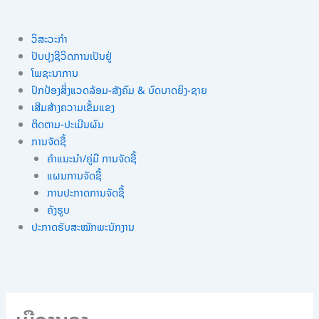
ວິສະວະກຳ
ປັບປຸງຊີວິດການເປັນຢູ່
ໂພຊະນາການ
ປົກປ້ອງສິ່ງແວດລ້ອມ-ສັງຄົມ & ບົດບາດຍິງ-ຊາຍ
ເສີມສ້າງຄວາມເຂັ້ມແຂງ
ຕິດຕາມ-ປະເມີນຜົນ
ການຈັດຊື້
ຄຳແນະນຳ/ຄູ່ມື ການຈັດຊື້
ແຜນການຈັດຊື້
ການປະກາດການຈັດຊື້
ຄັງຮູບ
ປະກາດຮັບສະໝັກພະນັກງານ