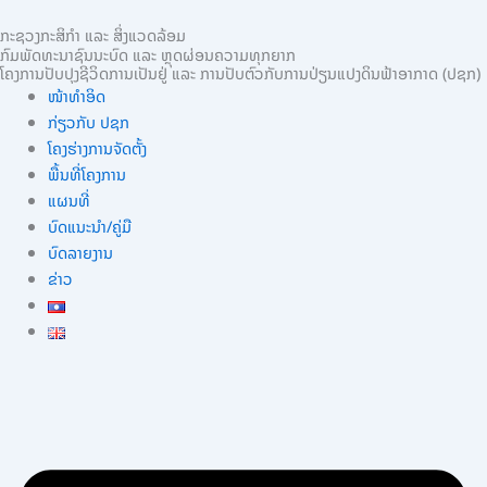
Skip
ກະຊວງກະສິກຳ ແລະ ສິ່ງແວດລ້ອມ
to
ກົມພັດທະນາຊົນນະບົດ ແລະ ຫຼຸດຜ່ອນຄວາມທຸກຍາກ
content
ໂຄງການປັບປຸງຊີວິດການເປັນຢູ່ ແລະ ການປັບຕົວກັບການປ່ຽນແປງດິນຟ້າອາກາດ (ປຊກ)
ໜ້າທຳອິດ
ກ່ຽວກັບ ປຊກ
ໂຄງຮ່າງການຈັດຕັ້ງ
ພື້ນທີ່ໂຄງການ
ແຜນທີ່
ບົດແນະນໍາ/ຄູ່ມື
ບົດລາຍງານ
ຂ່າວ