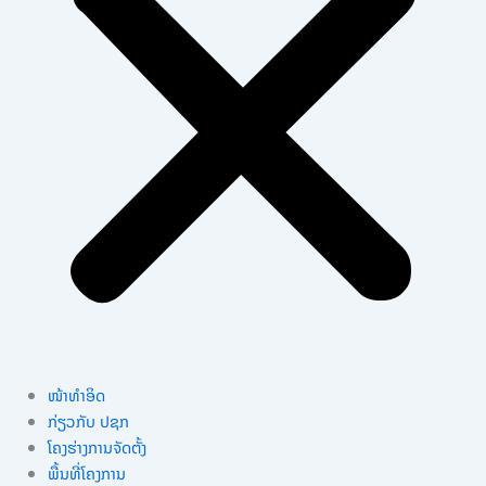
ໜ້າທຳອິດ
ກ່ຽວກັບ ປຊກ
ໂຄງຮ່າງການຈັດຕັ້ງ
ພື້ນທີ່ໂຄງການ