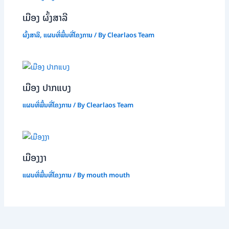
ເມືອງ ຜົ້ງສາລີ
ຜົ້ງສາລີ
,
ແຜນທີ່ພື້ນທີ່ໂຄງການ
/ By
Clearlaos Team
ເມືອງ ປາກແບງ
ແຜນທີ່ພື້ນທີ່ໂຄງການ
/ By
Clearlaos Team
ເມືອງງາ
ແຜນທີ່ພື້ນທີ່ໂຄງການ
/ By
mouth mouth