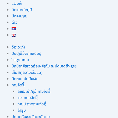
ແຜນທີ່
ບົດແນະນໍາ/ຄູ່ມື
ບົດລາຍງານ
ຂ່າວ
ວິສະວະກຳ
ປັບປຸງຊີວິດການເປັນຢູ່
ໂພຊະນາການ
ປົກປ້ອງສິ່ງແວດລ້ອມ-ສັງຄົມ & ບົດບາດຍິງ-ຊາຍ
ເສີມສ້າງຄວາມເຂັ້ມແຂງ
ຕິດຕາມ-ປະເມີນຜົນ
ການຈັດຊື້
ຄຳແນະນຳ/ຄູ່ມື ການຈັດຊື້
ແຜນການຈັດຊື້
ການປະກາດການຈັດຊື້
ຄັງຮູບ
ປະກາດຮັບສະໝັກພະນັກງານ