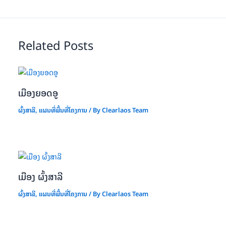
Related Posts
ເມືອງຍອດອູ
ຜົ້ງສາລີ
,
ແຜນທີ່ພື້ນທີ່ໂຄງການ
/ By
Clearlaos Team
ເມືອງ ຜົ້ງສາລີ
ຜົ້ງສາລີ
,
ແຜນທີ່ພື້ນທີ່ໂຄງການ
/ By
Clearlaos Team