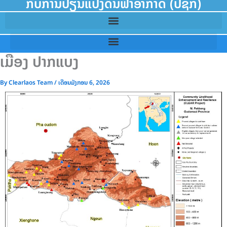
ກັບການປ່ຽນແປງດິນຟ້າອາກາດ (ປຊກ)
ເມືອງ ປາກແບງ
By
Clearlaos Team
/
ເດືອນມັງກອນ 6, 2026