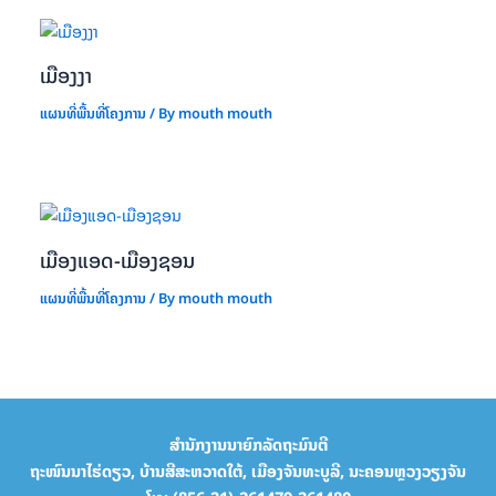
ເມືອງງາ
ແຜນທີ່ພື້ນທີ່ໂຄງການ
/ By
mouth mouth
ເມືອງແອດ-ເມືອງຊອນ
ແຜນທີ່ພື້ນທີ່ໂຄງການ
/ By
mouth mouth
ສຳນັກງານນາຍົກລັດຖະມົນຕີ
ຖະໜົນນາໄຮ່ດຽວ, ບ້ານສີສະຫວາດໃຕ້, ເມືອງຈັນທະບູລີ, ນະຄອນຫຼວງວຽງຈັນ