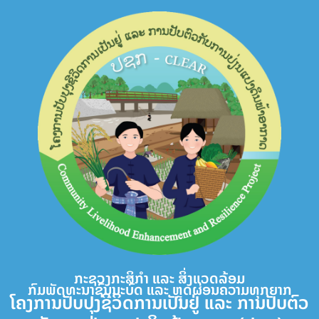
Skip
to
content
ກະຊວງກະສິກຳ ແລະ ສິ່ງແວດລ້ອມ
ກົມພັດທະນາຊົນນະບົດ ແລະ ຫຼຸດຜ່ອນຄວາມທຸກຍາກ
ໂຄງການປັບປຸງຊີວິດການເປັນຢູ່ ແລະ ການປັບຕົວ