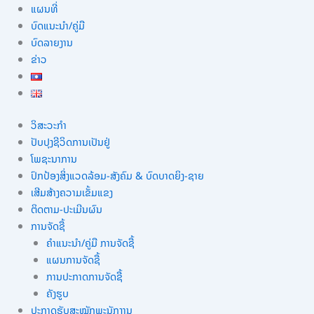
ແຜນທີ່
ບົດແນະນໍາ/ຄູ່ມື
ບົດລາຍງານ
ຂ່າວ
ວິສະວະກຳ
ປັບປຸງຊີວິດການເປັນຢູ່
ໂພຊະນາການ
ປົກປ້ອງສິ່ງແວດລ້ອມ-ສັງຄົມ & ບົດບາດຍິງ-ຊາຍ
ເສີມສ້າງຄວາມເຂັ້ມແຂງ
ຕິດຕາມ-ປະເມີນຜົນ
ການຈັດຊື້
ຄຳແນະນຳ/ຄູ່ມື ການຈັດຊື້
ແຜນການຈັດຊື້
ການປະກາດການຈັດຊື້
ຄັງຮູບ
ປະກາດຮັບສະໝັກພະນັກງານ