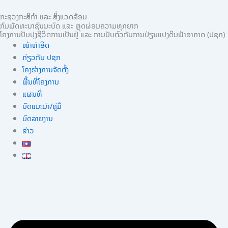
Skip
ກະຊວງກະສິກຳ ແລະ ສິ່ງແວດລ້ອມ
to
ກົມພັດທະນາຊົນນະບົດ ແລະ ຫຼຸດຜ່ອນຄວາມທຸກຍາກ
content
ໂຄງການປັບປຸງຊີວິດການເປັນຢູ່ ແລະ ການປັບຕົວກັບການປ່ຽນແປງດິນຟ້າອາກາດ (ປຊກ)
ໜ້າທຳອິດ
ກ່ຽວກັບ ປຊກ
ໂຄງຮ່າງການຈັດຕັ້ງ
ພື້ນທີ່ໂຄງການ
ແຜນທີ່
ບົດແນະນໍາ/ຄູ່ມື
ບົດລາຍງານ
ຂ່າວ