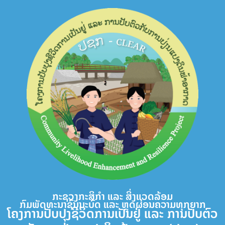
Skip
to
content
ກະຊວງກະສິກຳ ແລະ ສິ່ງແວດລ້ອມ
ກົມພັດທະນາຊົນນະບົດ ແລະ ຫຼຸດຜ່ອນຄວາມທຸກຍາກ
ໂຄງການປັບປຸງຊີວິດການເປັນຢູ່ ແລະ ການປັບຕົວ