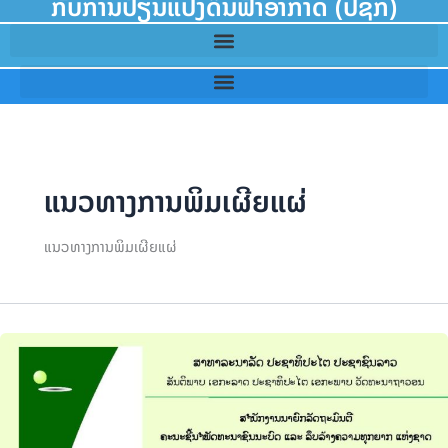
ກັບການປ່ຽນແປງດິນຟ້າອາກາດ (ປຊກ)
ແນວທາງການພິມເຜີຍແຜ່
ແນວທາງການພິມເຜີຍແຜ່