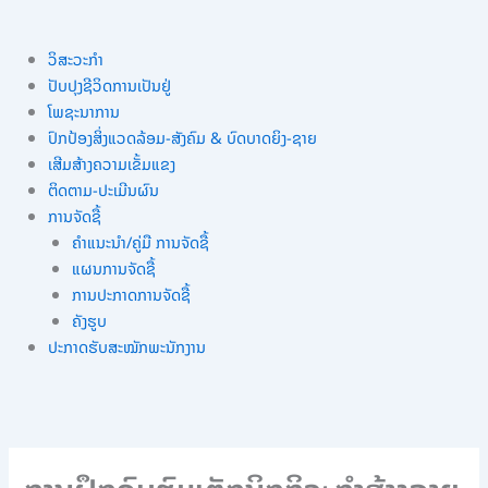
ວິສະວະກຳ
ປັບປຸງຊີວິດການເປັນຢູ່
ໂພຊະນາການ
ປົກປ້ອງສິ່ງແວດລ້ອມ-ສັງຄົມ & ບົດບາດຍິງ-ຊາຍ
ເສີມສ້າງຄວາມເຂັ້ມແຂງ
ຕິດຕາມ-ປະເມີນຜົນ
ການຈັດຊື້
ຄຳແນະນຳ/ຄູ່ມື ການຈັດຊື້
ແຜນການຈັດຊື້
ການປະກາດການຈັດຊື້
ຄັງຮູບ
ປະກາດຮັບສະໝັກພະນັກງານ