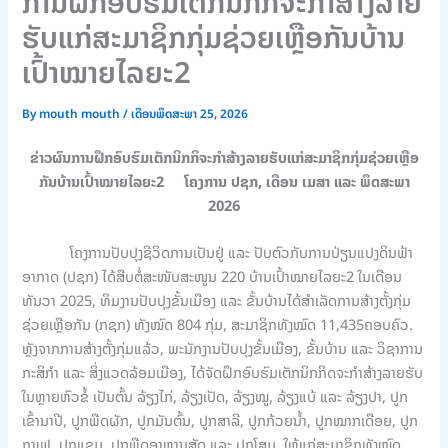
ການຝຶກອົບຮົມເຕັກນິກກິຈະກໍາສ້າງລາຍ
ຮັບແກ່ສະມາຊິກກຸ່ມຊ່ວຍເຫຼືອກັນບ້ານ
ເປົ້າໝາຍໄລຍະ2
By
mouth mouth
/
ເດືອນພຶດສະພາ 25, 2026
ຂ່າວຜົນການຝຶກອົບຮົມເຕັກນິກກິຈະກໍາສ້າງລາຍຮັບແກ່ສະມາຊິກກຸ່ມຊ່ວຍເຫຼືອ
ກັນບ້ານເປົ້າໝາຍໄລຍະ2 ໂຄງການ ປຊກ, ເດືອນ ເມສາ ແລະ ພຶດສະພາ
2026
ໂຄງການປັບປຸງຊີວິດການເປັນຢູ່ ແລະ ປັບຕົວກັບການປ່ຽນແປງດິນຟ້າ
ອາກາດ (ປຊກ) ໄດ້ສືບຕໍ່ສະໜັບສະໜູນ 220 ບ້ານເປົ້າໝາຍໄລຍະ2 ໃນເດືອນ
ທັນວາ 2025, ທິມງານປັບປຸງຂັ້ນເມືອງ ແລະ ຂັ້ນບ້ານໄດ້ສໍາເລັດການສ້າງຕັ້ງກຸ່ມ
ຊ່ວຍເຫຼືອກັນ (ກຊກ) ທັງໝົດ 804 ກຸ່ມ, ສະມາຊິກທັງໝົດ 11,435ຄອບຄົວ.
ຫຼັງຈາກການສ້າງຕັ້ງກຸ່ມແລ້ວ, ພະນັກງານປັບປຸງຂັ້ນເມືອງ, ຂັ້ນບ້ານ ແລະ ວິຊາການ
ກະສິກໍາ ແລະ ສິ່ງແວດລ້ອມເມືອງ, ໄດ້ຈັດຝຶກອົບຮົມເຕັກນິກກິດຈະກໍາສ້າງລາຍຮັບ
ໃນຫຼາຍຫົວຂໍ້ ເປັນຕົ້ນ ລ້ຽງໄກ່, ລ້ຽງເປັດ, ລ້ຽງໝູ, ລ້ຽງແບ້ ແລະ ລ້ຽງປາ, ປູກ
ເຂົ້ານາປີ, ປູກພືດຜັກ, ປູກມັນຕົ້ນ, ປູກສາລີ, ປູກກ້ວຍນໍ້າ, ປູກໝາກເດືອຍ, ປູກ
ກາເຟ, ປູກແຂມ, ປູກພືດອາຫານສັດ ແລະ ປູກໂສມ, ໃຫ້ແກ່ສະມາຊິກທັງໝົດ