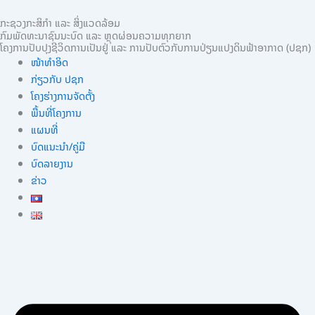
Skip
ກະຊວງກະສິກຳ ແລະ ສິ່ງແວດລ້ອມ
to
ກົມພັດທະນາຊົນນະບົດ ແລະ ຫຼຸດຜ່ອນຄວາມທຸກຍາກ
content
ໂຄງການປັບປຸງຊີວິດການເປັນຢູ່ ແລະ ການປັບຕົວກັບການປ່ຽນແປງດິນຟ້າອາກາດ (ປຊກ)
ໜ້າທຳອິດ
ກ່ຽວກັບ ປຊກ
ໂຄງຮ່າງການຈັດຕັ້ງ
ພື້ນທີ່ໂຄງການ
ແຜນທີ່
ບົດແນະນໍາ/ຄູ່ມື
ບົດລາຍງານ
ຂ່າວ