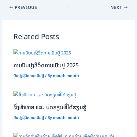
PREVIOUS
NEXT
Related Posts
ການປັບປຸງຊີວິດການເປັນຢູ່ 2025
ປັບປຸງຊີວິດການເປັນຢູ່
/ By
mouth mouth
ສິ່ງທ້າທາຍ ແລະ ບົດຮຽນທີ່ໄດ້ຮຽນຮູ້
ປັບປຸງຊີວິດການເປັນຢູ່
/ By
mouth mouth