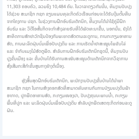
11,303 ຄອບຄົວ, ລວມຍິງ 10,484 ຄົນ. ໃນວາລາດຽວກັນນັ້ນ, ທິມງານປັບປຸງ
ໄດ້ຊ່ວຍ ສະມາຊິກ ກຊກ ຂຽນແຜນທຸລະກິດຄົວເຮືອນກ່ອນຈະໄດ້ຮັບເງິນຕົ້ນທຶນ
ຈາກໂຄງການ ປຊກ. ໃນຊ່ວງການຝືກອົບຮົມເຕັກນິກ, ທີິມງານໄດ້ນໍາໃຊ້ຄູ່ມືຝຶກ
ອົບຮົມ ແລະ ວິດີໂອສັ້ນກິດຈະກໍາສ້າງລາຍຮັບທີ່ໄດ້ພັດທະນາຂື້ນ, ນອກນັ້ນ, ຍັງໄດ້
ສາທິດການສັກຢາວັກຊິນປ້ອງກັນພະຍາດສັດຕາມລະດູການ, ການກະກຽມອາຫານ
ສັດ, ການຜະລິດຝຸ່ນບົ່ມເພື່ອປັບປຸງດິນ ແລະ ການເຮັດນໍ້າຢາສະໝູນໄພຂັບໄລ່
ແລະ ຈໍາກັບແມງໄມ້ສັດຕູພືດ. ສໍາລັບການຝຶກອົບຮົມເຕັກນິກຊຸດນີ້, ທິມງານປັບ
ປູງຂັ້ນເມືອງ ແລະ ຂັ້ນບ້ານໄດ້ຮັບການສະໜັບສະໜູນດ້ານເຕັກນິກຈາກວິຊາການ
ສົ່ງເສີມກະສິກໍາຂັ້ນສູນກາງຢ່າງຕໍ່ເນື່ອງ.
ຫຼັງສິ້້ນສຸດຝຶກອົບຮົມເຕັກນິກ, ພະນັກງານປັບປຸງຂັ້ນບ້ານໄດ້ນໍາພາ
ສະມາຊິກ ກຊກ ໃນການສ້າງຄອກສັດທີ່ສາມາດທົນທານກັບການປ່ຽນແປງດິນຟ້າ
ອາກາດ, ປູກພືດອາຫານສັດ, ກະກຽມໜອງປາ, ປັບປຸງຄຸນນະພາບນໍ້າ, ກະກຽມ
ພື້ນທີ່ປູກ ແລະ ຜະລິດຝຸ່ນບົ່ມເພື່ອປັບປຸງດິນ ສໍາລັບປູກພືດເສດຖະກິດກ່ອນລະດູ
ຝົນ.