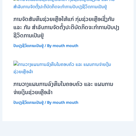
ການຈັດສັນທຶນຊ່ວຍເຫຼືອໃຫ້ແກ່ ກຸ່ມຊ່ວຍເຫຼືອເຊີ່ງກັນ
ແລະ ກັນ ສຳລັບການຈັດຕັ້ງປະຕິບັດກິດຈະກຳການປັບປຸງ
ຊີວິດການເປັນຢູ່
ປັບປຸງຊີວິດການເປັນຢູ່
/ By
mouth mouth
ການວາງແຜນການລົງທຶນໃນຄອບຄົວ ແລະ ແຜນການ
ຈ່າຍເງິນຊ່ວຍເຫຼືອລ້າ
ປັບປຸງຊີວິດການເປັນຢູ່
/ By
mouth mouth