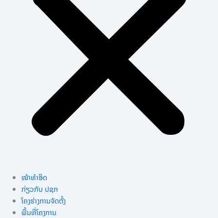
ໜ້າທຳອິດ
ກ່ຽວກັບ ປຊກ
ໂຄງຮ່າງການຈັດຕັ້ງ
ພື້ນທີ່ໂຄງການ