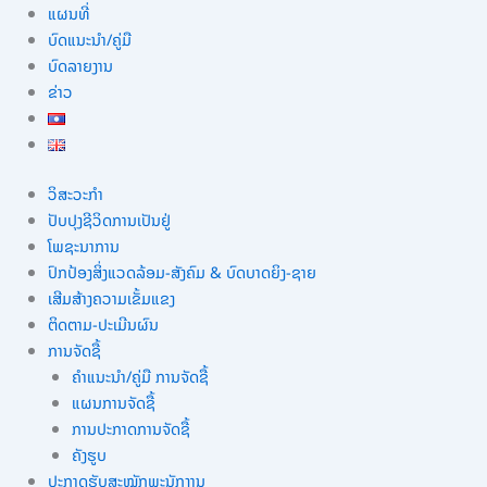
ແຜນທີ່
ບົດແນະນໍາ/ຄູ່ມື
ບົດລາຍງານ
ຂ່າວ
ວິສະວະກຳ
ປັບປຸງຊີວິດການເປັນຢູ່
ໂພຊະນາການ
ປົກປ້ອງສິ່ງແວດລ້ອມ-ສັງຄົມ & ບົດບາດຍິງ-ຊາຍ
ເສີມສ້າງຄວາມເຂັ້ມແຂງ
ຕິດຕາມ-ປະເມີນຜົນ
ການຈັດຊື້
ຄຳແນະນຳ/ຄູ່ມື ການຈັດຊື້
ແຜນການຈັດຊື້
ການປະກາດການຈັດຊື້
ຄັງຮູບ
ປະກາດຮັບສະໝັກພະນັກງານ