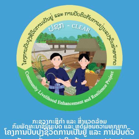
Skip
to
content
ກະຊວງກະສິກຳ ແລະ ສິ່ງແວດລ້ອມ
ກົມພັດທະນາຊົນນະບົດ ແລະ ຫຼຸດຜ່ອນຄວາມທຸກຍາກ
ໂຄງການປັບປຸງຊີວິດການເປັນຢູ່ ແລະ ການປັບຕົວ