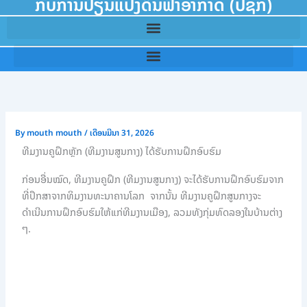
ກັບການປ່ຽນແປງດິນຟ້າອາກາດ (ປຊກ)
By
mouth mouth
/
ເດືອນມີນາ 31, 2026
ທີມງານຄູຝຶກຫຼັກ (ທີມງານສູນກາງ) ໄດ້ຮັບການຝຶກອົບຮົມ
ກ່ອນອື່ນໝົດ, ທີມງານຄູຝຶກ (ທີມງານສູນກາງ) ຈະໄດ້ຮັບການຝຶກອົບຮົມຈາກ
ທີ່ປຶກສາຈາກທິມງານທະນາຄານໂລກ ຈາກນັ້ນ ທີມງານຄູຝຶກສູນກາງຈະ
ດຳເນີນການຝຶກອົບຮົມໃຫ້ແກ່ທີມງານເມືອງ, ລວມທັງກຸ່ມທົດລອງໃນບ້ານຕ່າງ
ໆ.