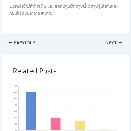
ພວກເຮົາຍັງມີຄໍາຄິດເຫັນ ແລະ ແລກປ່ຽນບົດຮຽນທີ່ໄດ້ຮຽນຮູ້ເຊິ່ງກັນແລະ
ກັນເພື່ອປັບປຸງຄວາມສາມາດ.
PREVIOUS
NEXT
Related Posts