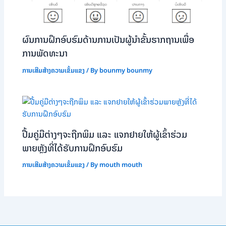
ຜົນການຝຶກອົບຮົມດ້ານການເປັນຜູ້ນໍາຂັ້ນຮາກຖານເພື່ອ
ການພັດທະນາ
ການເສີມສ້າງຄວາມເຂັ້ມແຂງ
/ By
bounmy bounmy
ປື້ມຄູ່ມືຕ່າງໆຈະຖືກພິມ ແລະ ແຈກຢາຍໃຫ້ຜູ້ເຂົ້າຮ່ວມ
ພາຍຫຼັງທີ່ໄດ້ຮັບການຝຶກອົບຮົມ
ການເສີມສ້າງຄວາມເຂັ້ມແຂງ
/ By
mouth mouth